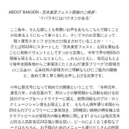
GOODS
ABOUT BAKUON
- 茨木麦音フェスト開催のご挨拶 -
“イバラキにはバクオンがある”
ACCESS
ここ数年、そんな嬉しくも有難いお声をあちらこちらで聴くこと
が出来るようになって参りました。そしてそのお言葉によって、
我々運営スタッフ がどれだけ励まされていることか・・・。
MAP
思えば2012年にスタートした「茨木麦音フェスト」も回を重ねる
ごとに初秋イヴェントとしてすっかり定着し、今年で早や8回目の
開催を迎えることになりました。 これもひとえに、地元はもとよ
り毎年全国各地からご来場頂くたくさんの“麦音フリーク”の皆様方
VOLUNTEER
のご支援や、近隣住民の皆様方のご理解ならびにご協力の賜物
と、改めて厚く厚く御礼を申し上げる次第です。
今年は新元号になって初めての開催ということで、「令和元年、
麦音八年」の合言葉の下、邦ロックの黎明期から活動を続ける伝
説のグループをヘッドライナーに据え、総勢10組ものプロ・ロッ
クミュージシャン達をお迎えします。 もちろん例年通り全国から
20社ものブリュワリーにご参加頂き、100種近い銘柄の樽生極上生
クラフトビールが皆様方の喉を爽快に潤します! さらには地元茨木
が誇る人気飲食店24店舗が腕を競い、ビールによく合う多彩なフ
ードはもちろん、お子様のためのメニューも盛りだくさんの内容