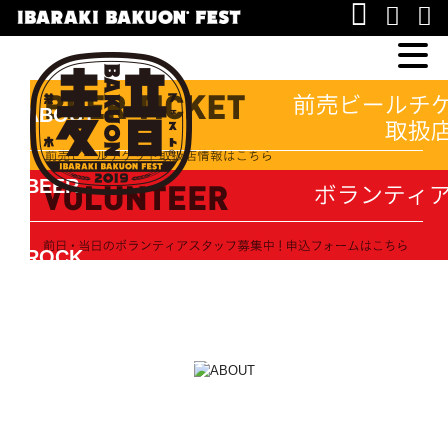
×
ABOUT
BEER
ROCK
FOOD
TICKET