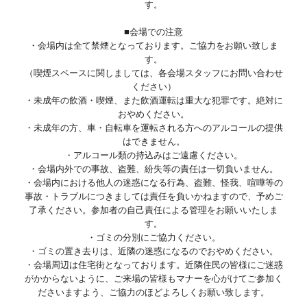
す。
■会場での注意
・会場内は全て禁煙となっております。ご協力をお願い致しま
す。
（喫煙スペースに関しましては、各会場スタッフにお問い合わせ
ください）
・未成年の飲酒・喫煙、また飲酒運転は重大な犯罪です。絶対に
おやめください。
・未成年の方、車・自転車を運転される方へのアルコールの提供
はできません。
・アルコール類の持込みはご遠慮ください。
・会場内外での事故、盗難、紛失等の責任は一切負いません。
・会場内における他人の迷惑になる行為、盗難、怪我、喧嘩等の
事故・トラブルにつきましては責任を負いかねますので、予めご
了承ください。参加者の自己責任による管理をお願いいたしま
す。
・ゴミの分別にご協力ください。
・ゴミの置き去りは、近隣の迷惑になるのでおやめください。
・会場周辺は住宅街となっております。近隣住民の皆様にご迷惑
がかからないように、ご来場の皆様もマナーを心がけてご参加く
ださいますよう、ご協力のほどよろしくお願い致します。