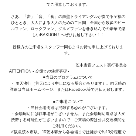
でご用意しております。
さあ、「麦」「音」「食」の鉄壁トライアングルが奏でる至福の
ひととき、大人による大人のための二日間、全国から数多のビー
ルファン、ロックファン、グルメファンを巻き込んでの豪華で楽
しいBAKUON！へぜひお越し下さい！！
皆様方のご来場をスタッフ一同心よりお待ち申し上げておりま
す。
茨木麦音フェスト実行委員会
ATTENTION
- 会場での注意事項 -
■当日のプログラムについて
・ 雨天決行（荒天により中止になる場合があります）。雨天時の
詳細は当日ホームページ、またはFaceBook等でお伝え致します。
■ご来場について
・当日会場周辺は混雑する恐れがございます。
・会場周辺には駐車場がございません。また会場周辺道路は大変
渋滞する可能性がございますので、ご来場の際は公共交通機関を
ご利用ください。
※阪急茨木市駅、JR茨木駅から各会場までは徒歩で約10分程度で