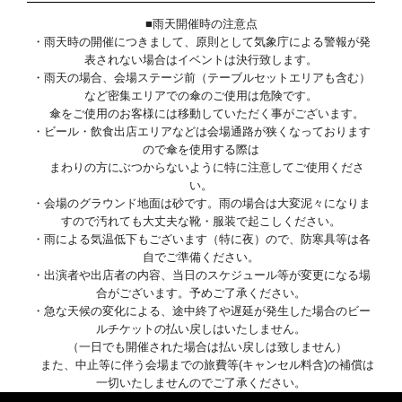
■雨天開催時の注意点
・雨天時の開催につきまして、原則として気象庁による警報が発
表されない場合はイベントは決行致します。
・雨天の場合、会場ステージ前（テーブルセットエリアも含む）
など密集エリアでの傘のご使用は危険です。
傘をご使用のお客様には移動していただく事がございます。
・ビール・飲食出店エリアなどは会場通路が狭くなっております
ので傘を使用する際は
まわりの方にぶつからないように特に注意してご使用くださ
い。
・会場のグラウンド地面は砂です。雨の場合は大変泥々になりま
すので汚れても大丈夫な靴・服装で起こしください。
・雨による気温低下もございます（特に夜）ので、防寒具等は各
自でご準備ください。
・出演者や出店者の内容、当日のスケジュール等が変更になる場
合がございます。予めご了承ください。
・急な天候の変化による、途中終了や遅延が発生した場合のビー
ルチケットの払い戻しはいたしません。
（一日でも開催された場合は払い戻しは致しません）
また、中止等に伴う会場までの旅費等(キャンセル料含)の補償は
一切いたしませんのでご了承ください。