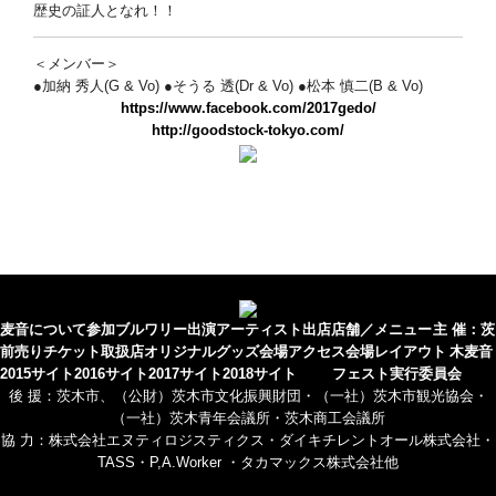
歴史の証人となれ！！
＜メンバー＞
●加納 秀人(G & Vo) ●そうる 透(Dr & Vo) ●松本 慎二(B & Vo)
https://www.facebook.com/2017gedo/
http://goodstock-tokyo.com/
麦音について
参加ブルワリー
出演アーティスト
出店店舗／メニュー
主 催：茨
前売りチケット取扱店
オリジナルグッズ
会場アクセス
会場レイアウト
木麦音
2015サイト
2016サイト
2017サイト
2018サイト
フェスト実行委員会
後 援：茨木市、（公財）茨木市文化振興財団・（一社）茨木市観光協会・
（一社）茨木青年会議所・茨木商工会議所
協 力：株式会社エヌティロジスティクス・ダイキチレントオール株式会社・
TASS・P,A.Worker ・タカマックス株式会社他