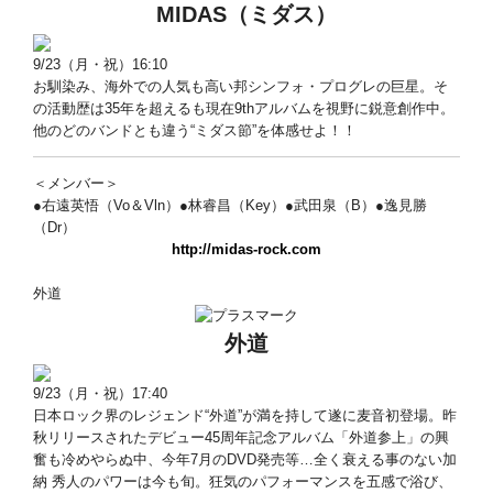
MIDAS
（ミダス）
9/23（月・祝）16:10
お馴染み、海外での人気も高い邦シンフォ・プログレの巨星。そ
の活動歴は35年を超えるも現在9thアルバムを視野に鋭意創作中。
他のどのバンドとも違う“ミダス節”を体感せよ！！
＜メンバー＞
●右遠英悟（Vo＆Vln）●林睿昌（Key）●武田泉（B）●逸見勝
（Dr）
http://midas-rock.com
外道
外道
9/23（月・祝）17:40
日本ロック界のレジェンド“外道”が満を持して遂に麦音初登場。昨
秋リリースされたデビュー45周年記念アルバム「外道参上」の興
奮も冷めやらぬ中、今年7月のDVD発売等…全く衰える事のない加
納 秀人のパワーは今も旬。狂気のパフォーマンスを五感で浴び、