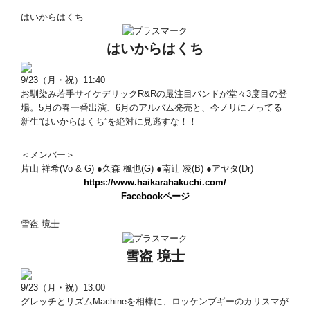
はいからはくち
はいからはくち
9/23（月・祝）11:40
お馴染み若手サイケデリックR&Rの最注目バンドが堂々3度目の登
場。5月の春一番出演、6月のアルバム発売と、今ノリにノってる
新生“はいからはくち”を絶対に見逃すな！！
＜メンバー＞
片山 祥希(Vo & G) ●久森 楓也(G) ●南辻 凌(B) ●アヤタ(Dr)
https://www.haikarahakuchi.com/
Facebookページ
雪盗 境士
雪盗 境士
9/23（月・祝）13:00
グレッチとリズムMachineを相棒に、ロッケンブギーのカリスマが