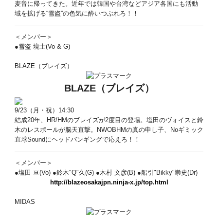
麦音に帰ってきた。近年では韓国や台湾などアジア各国にも活動
域を拡げる“雪盗”の色気に酔いつぶれろ！！
＜メンバー＞
●雪盗 境士(Vo & G)
BLAZE（ブレイズ）
BLAZE
（ブレイズ）
9/23（月・祝）14:30
結成20年、HR/HMのブレイズが2度目の登場。塩田のヴォイスと鈴
木のレスポールが脳天直撃。NWOBHMの真の申し子、Noギミック
直球Soundにヘッドバンギングで応えろ！！
＜メンバー＞
●塩田 亘(Vo) ●鈴木"Q"久(G) ●木村 文彦(B) ●船引"Bikky"崇史(Dr)
http://blazeosakajpn.ninja-x.jp/top.html
MIDAS