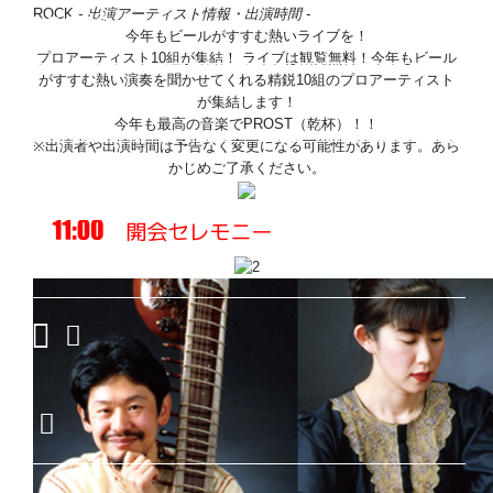
ROCK
- 出演アーティスト情報・出演時間 -
GOODS
今年もビールがすすむ熱いライブを！
プロアーティスト10組が集結！
ライブは観覧無料！今年もビール
がすすむ熱い演奏を聞かせてくれる精鋭10組のプロアーティスト
ACCESS
が集結します！
今年も最高の音楽でPROST（乾杯）！！
※出演者や出演時間は予告なく変更になる可能性があります。あら
かじめご了承ください。
MAP
VOLUNTEER