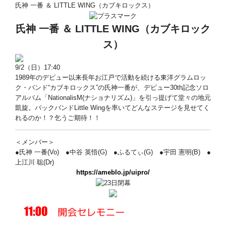
氏神 一番 ＆ LITTLE WING（カブキロックス）
氏神 一番 ＆ LITTLE WING
（カブキロック
ス）
9/2（日）17:40
1989年のデビュー以来長年お江戸で活動を続ける東洋グラムロッ
ク・バンド“カブキロックス”の氏神一番が、デビュー30th記念ソロ
アルバム「NationalisM(ナショナリズム)」を引っ提げて堂々の地元
凱旋。バックバンドLittle Wingを率いてどんなステージを見せてく
れるのか！？乞うご期待！！
＜メンバー＞
●氏神 一番(Vo) ●中谷 英悟(G) ●ふるてぃ(G) ●宇田 憲明(B) ●
上江川 聡(Dr)
https://ameblo.jp/uipro/