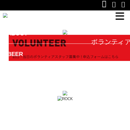
×
ABOUT
BEER
ROCK
FOOD
TICKET