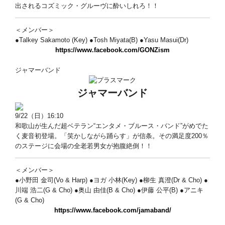
出されるコズミック・グルーヴに酔いしれろ！！
＜メンバー＞
●Talkey Sakamoto (Key) ●Tosh Miyata(B) ●Yasu Masui(Dr)
https://www.facebook.com/GONZism
ジャマーバンド
ジャマーバンド
9/22（日）16:10
和歌山が生んだ超ベテラン“エンタメ・ブルース・バンド”がめでた
く麦音初登場。「笑かしながら踊らす」が信条。その満足度200％
のステージに会場の全老若男女が抱腹絶倒！！
＜メンバー＞
●小野田 金司(Vo & Harp) ●ヨガ 小林(Key) ●柳生 真澄(Dr & Cho) ●
川端 浩二(G & Cho) ●奥山 由佳(B & Cho) ●伊藤 公平(B) ●アニキ
(G & Cho)
https://www.facebook.com/jamaband/