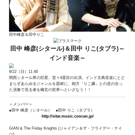
田中峰彦＆田中りこ
田中 峰彦(シタール)＆田中 りこ(タブラ)
～
インド音楽～
9/22（日）11:40
関西シタール界の巨星、堂々4度目の出演。インド古典音楽にとど
まらずあらゆるジャンルを題材に、相方「りこ嬢」との息の合っ
た演奏で見る者を幽玄の世界へといざなう！！
＜メンバー＞
●田中 峰彦（シタール） ●田中 りこ（タブラ）
http://sitar.music.coocan.jp/
GIAN & The Friday Knights (ジャイアン＆ザ・フライデー・ナイ
ツ)