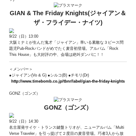
GIAN & The Friday Knights
(ジャイアン＆
ザ・フライデー・ナイツ)
9/22（日）13:00
大阪ミナミが生んだ鬼才「ジャイアン」率いる素敵な３ピース問
題児Pub-Rockバンドがめでたく麦音初登場。アルバム「Rock
This House」も大好評の中、会場は絶叫ダンパに！！
＜メンバー＞
●ジャイアン(Vo & G) ●シルコ(B) ●チモリ(Dr)
http://www.timebomb.co.jp/tbnr/label/gian-the-friday-knights
GONZ（ゴンズ）
GONZ
（ゴンズ）
9/22（日）14:30
名古屋発サイケ・トランス鍵盤トリオが、ニューアルバム「Multi
Verse Traveler」を引っ提げて２度目の麦音登場。巧者3人から放