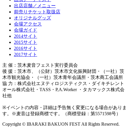
出店店舗／メニュー
前売りチケット取扱店
オリジナルグッズ
会場アクセス
会場ガイド
2014サイト
2015サイト
2016サイト
2017サイト
主 催：茨木麦音フェスト実行委員会
後 援：茨木市、（公財）茨木市文化振興財団・（一社）茨
木市観光協会・（一社）茨木青年会議所・茨木商工会議所
協 力：株式会社エヌティロジスティクス・ダイキチレント
オール株式会社・TASS・P,A.Worker ・タカマックス株式会
社他
※イベントの内容・詳細は予告無く変更になる場合がありま
す。※麦音は登録商標です。（商標登録：第5571598号）
Copyright © IBARAKI BAKUON FEST All Rights Reserved.